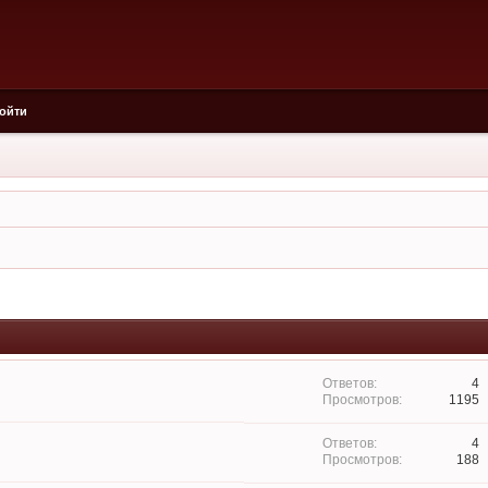
ойти
4
1195
4
188