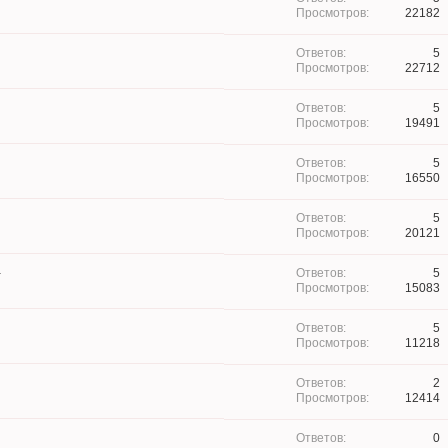
22182
5
22712
5
19491
5
16550
5
20121
a
5
15083
5
11218
2
12414
0