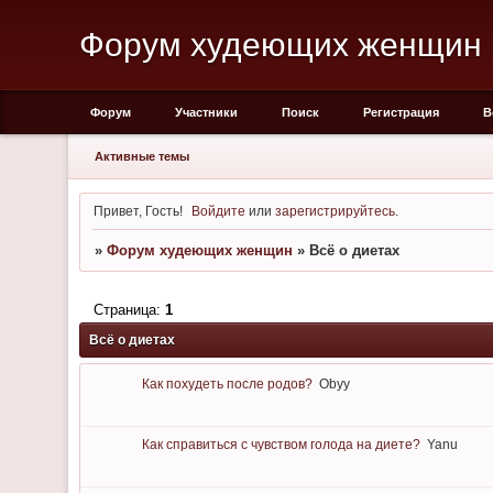
Форум худеющих женщин
Форум
Участники
Поиск
Регистрация
В
Активные темы
Привет, Гость!
Войдите
или
зарегистрируйтесь
.
»
Форум худеющих женщин
»
Всё о диетах
Страница:
1
Всё о диетах
Как похудеть после родов?
Obyy
Как справиться с чувством голода на диете?
Yanu